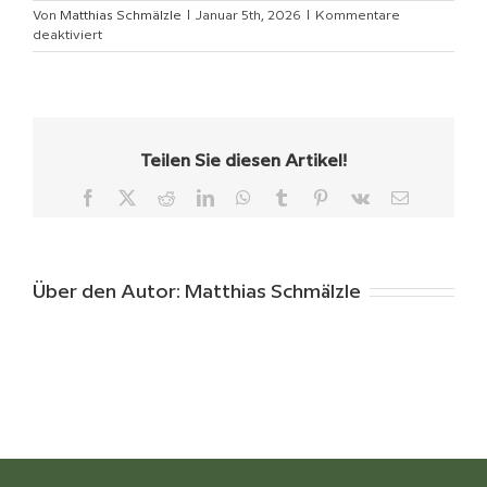
Von
Matthias Schmälzle
|
Januar 5th, 2026
|
Kommentare
für
deaktiviert
MTB
Setup
Freiburg
Teilen Sie diesen Artikel!
Facebook
X
Reddit
LinkedIn
WhatsApp
Tumblr
Pinterest
Vk
E-
Mail
Über den Autor:
Matthias Schmälzle