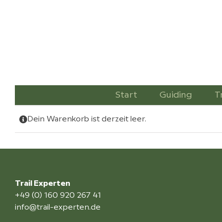
Zum
Inhalt
springen
Start
Guiding
T
Dein Warenkorb ist derzeit leer.
Trail Experten
+49 (0) 160 920 267 41
info@trail-experten.de