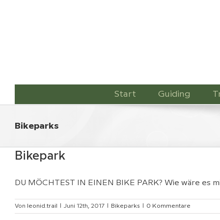
Zum
Inhalt
springen
Start
Guiding
T
Bikeparks
Bikepark
DU MÖCHTEST IN EINEN BIKE PARK? Wie wäre es mit [
Von
leonid.trail
|
Juni 12th, 2017
|
Bikeparks
|
0 Kommentare