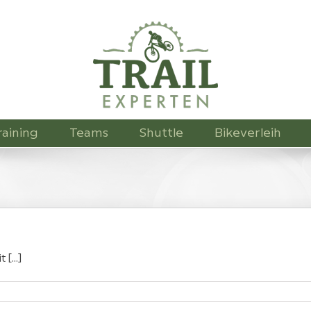
raining
Teams
Shuttle
Bikeverleih
...]