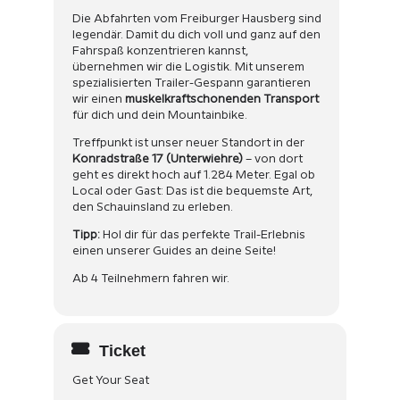
Die Abfahrten vom Freiburger Hausberg sind
legendär. Damit du dich voll und ganz auf den
Fahrspaß konzentrieren kannst,
übernehmen wir die Logistik. Mit unserem
spezialisierten Trailer-Gespann garantieren
wir einen
muskelkraftschonenden Transport
für dich und dein Mountainbike.
Treffpunkt ist unser neuer Standort in der
Konradstraße 17 (Unterwiehre)
– von dort
geht es direkt hoch auf 1.284 Meter. Egal ob
Local oder Gast: Das ist die bequemste Art,
den Schauinsland zu erleben.
Tipp:
Hol dir für das perfekte Trail-Erlebnis
einen unserer Guides an deine Seite!
Ab 4 Teilnehmern fahren wir.
Ticket
Get Your Seat