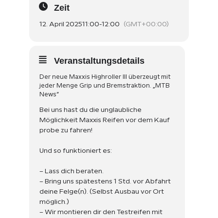
Zeit
12. April 2025
11:00
-
12:00
(GMT+00:00)
Veranstaltungsdetails
Der neue Maxxis Highroller III überzeugt mit
jeder Menge Grip und Bremstraktion. „MTB
News“
Bei uns hast du die
unglaubliche
Möglichkeit
Maxxis
Reifen vor dem Kauf
probe zu fahren!
Und so funktioniert es:
– Lass dich
beraten.
– Bring uns spätestens 1 Std. vor
Abfahrt
deine Felge(n). (
Selbst
Ausbau
vor Ort
möglich.)
– Wir montieren dir den
Testreifen
mit